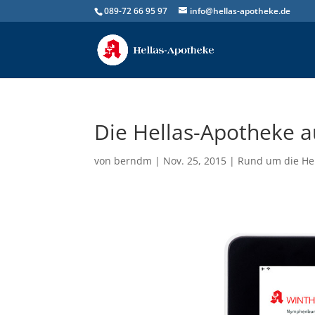
089-72 66 95 97
info@hellas-apotheke.de
Die Hellas-Apotheke a
von
berndm
| Nov. 25, 2015 |
Rund um die He