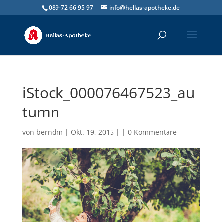
089-72 66 95 97
info@hellas-apotheke.de
iStock_000076467523_au
tumn
von
berndm
| Okt. 19, 2015 | |
0 Kommentare